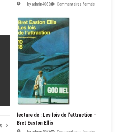
sur
by
admin4063
Commentaires fermés
Critique
du
roman
:
Du
domaine
des
Murmures,
de
Carole
Martinez
lecture de : Les lois de l’attraction –
Bret Easton Ellis
cq
sur
by
admin4063
Commentaires fermés