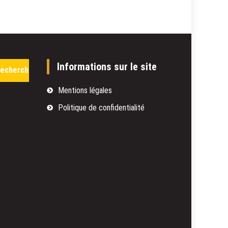
Avis
sur
le
livre
:
La
Rechercher :
Informations sur le site
possibilité
d’une
île,
Mentions légales
de
Politique de confidentialité
Michel
Houellebecq