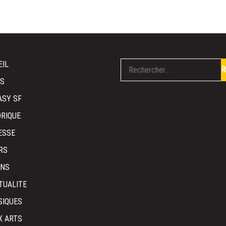
EIL
IS
ASY SF
ORIQUE
ESSE
RS
NS
TUALITE
SIQUES
X ARTS