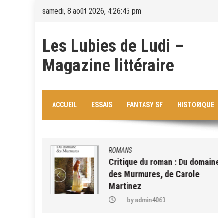
Skip
samedi, 8 août 2026, 4:26:46 pm
to
content
Les Lubies de Ludi –
Magazine littéraire
ACCUEIL
ESSAIS
FANTASY SF
HISTORIQUE
ROMANS
am Johnson
Critique du roman : Du domaine
 nous
des Murmures, de Carole
Martinez
by
admin4063