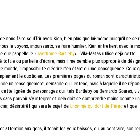
de nous faire souffrir avec Kien, bien plus que lui-même puisqu’il ne se 
nous le voyons, impuissants, se faire humilier. Kien entretient avec le m
ce que j’appelle le «
syndrome Bartleby
« . Vila-Matas utilise déjà cette
é totale ou partielle d’écrire, mais il me semble plus approprié de désig
s le monde, l’impossibilité d’écrire n’en étant qu’une conséquence. Ceux q
mplement le quotidien. Les premières pages du roman sont caractéristi
mande un renseignement, demande qu’il entend, mais à laquelle il ne répo
 de cette lignée de personnages qui, tels Bartleby ou Bernardo Soares, vi
s sans pouvoir s’y intégrer et cela doit se comprendre moins comme u
er, désintérêt qui sera le sujet de
L’homme qui dort de Pérec
et que
r attention aux gens, il tenait les yeux baissés, ou, au contraire, son re