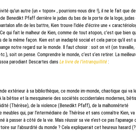
ité qu’un autre (un « topon« , pourrions-nous dire !), il ne le fait que de
 de Benedikt Pfaff derrière le judas du bas de la porte de la loge, judas 
ntalon afin de les battre, Kien trouve l’idée d’écrire une « caractériolo
. Ce qui fait le malheur de Kien, comme de tout atopon, c’est que bien qu’
s de la même façon. Kien est un inadapté social et cela parce qu’il est 
nge notre regard sur le monde. Il faut choisir : soit on vit (on travaille,
etc.), soit on pense. Comprendre le monde, c’est s’en retirer. La meilleur
Pessoa parodiant Descartes dans
Le livre de l’intranquillité
:
nde extérieur à sa bibliothèque, ce monde im-monde, chaotique qui va l
 la bêtise et la mesquinerie des sociétés occidentales modernes, bêti
dité (Thérèse), de la violence (Benedikt Pfaff), de la malhonnêteté
meubles qui, par l’intermédiaire de Thérèse et sans connaître Kien, va
 à passer à côté de la vie. Mais réussir sa vie n’est-ce pas l’apanage 
ctoire sur l’absurdité du monde ? Cela expliquerait cet heureux hasard (?