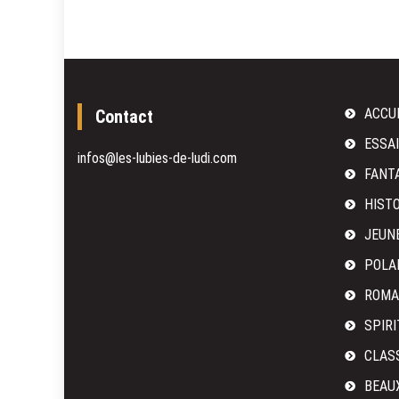
ACCU
Contact
ESSA
infos@les-lubies-de-ludi.com
FANT
HIST
JEUN
POLA
ROMA
SPIRI
CLAS
BEAU