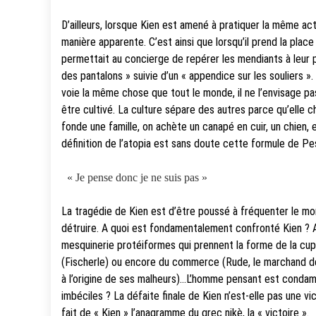
D’ailleurs, lorsque Kien est amené à pratiquer la même activ
manière apparente. C’est ainsi que lorsqu’il prend la place
permettait au concierge de repérer les mendiants à leur pa
des pantalons » suivie d’un « appendice sur les souliers »
voie la même chose que tout le monde, il ne l’envisage pa
être cultivé. La culture sépare des autres parce qu’elle cha
fonde une famille, on achète un canapé en cuir, un chien, 
définition de l’atopia est sans doute cette formule de 
« Je pense donc je ne suis pas »
La tragédie de Kien est d’être poussé à fréquenter le mo
détruire. A quoi est fondamentalement confronté Kien ? A
mesquinerie protéiformes qui prennent la forme de la cupi
(Fischerle) ou encore du commerce (Rude, le marchand de 
à l’origine de ses malheurs)…L’homme pensant est condamné
imbéciles ? La défaite finale de Kien n’est-elle pas une vi
fait de « Kien » l’anagramme du grec nikè, la « victoire ».