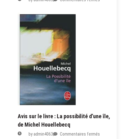
lecture
de
:
Les
lois
de
l’attraction
–
Bret
Easton
Ellis
Avis sur le livre : La possibilité d’une île,
de Michel Houellebecq
sur
by
admin4063
Commentaires fermés