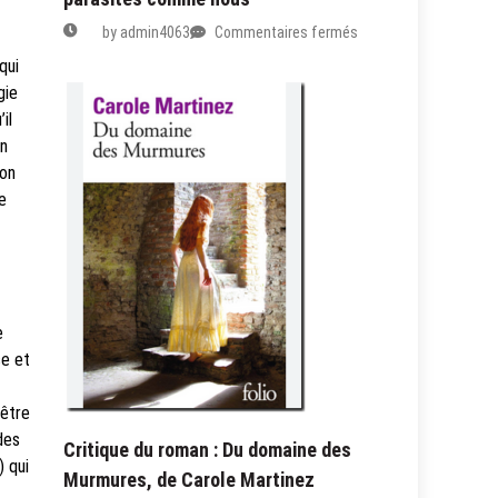
sur
by
admin4063
Commentaires fermés
lecture
qui
du
gie
livre
il
de
un
Adam
 on
Johnson
:
e
Des
parasites
comme
nous
e
se et
 être
des
Critique du roman : Du domaine des
) qui
Murmures, de Carole Martinez