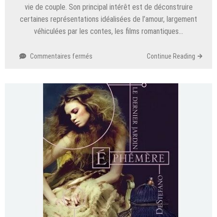
vie de couple. Son principal intérêt est de déconstruire
certaines représentations idéalisées de l’amour, largement
véhiculées par les contes, les films romantiques…
sur
Commentaires fermés
Continue Reading
Les
filles
pensent
que…
la
vie
de
couple
n’est
pas
un
conte
de
fées,
Lucie