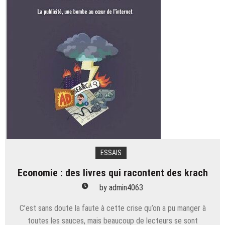
du
Gévaudan,
de
Laetitia
Bourgeois
?
ESSAIS
Economie : des livres qui racontent des krach
by
admin4063
C’est sans doute la faute à cette crise qu’on a pu manger à
toutes les sauces, mais beaucoup de lecteurs se sont