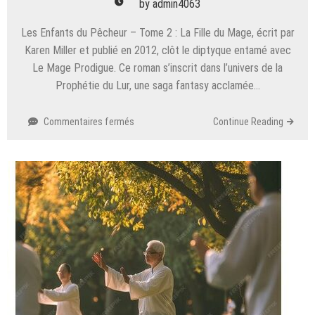
by
admin4063
Les Enfants du Pêcheur – Tome 2 : La Fille du Mage, écrit par
Karen Miller et publié en 2012, clôt le diptyque entamé avec
Le Mage Prodigue. Ce roman s’inscrit dans l’univers de la
Prophétie du Lur, une saga fantasy acclamée…
sur
Commentaires fermés
Continue Reading
Les
Enfants
Du
Pêcheur
–
Tome
2
–
La
Fille
Du
Mage