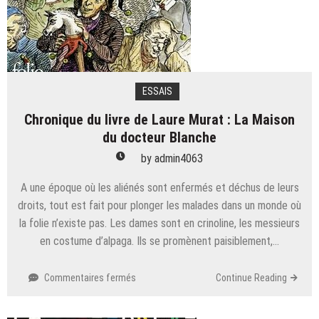
ESSAIS
Chronique du livre de Laure Murat : La Maison
du docteur Blanche
by
admin4063
A une époque où les aliénés sont enfermés et déchus de leurs
droits, tout est fait pour plonger les malades dans un monde où
la folie n’existe pas. Les dames sont en crinoline, les messieurs
en costume d’alpaga. Ils se promènent paisiblement,…
sur
Commentaires fermés
Continue Reading
Chronique
du