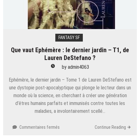
De
Paola
FANTASY SF
Que vaut Ephémère : le dernier jardin – T1, de
Lauren DeStefano ?
by
admin4063
Ephémère, le dernier jardin – Tome 1 de Lauren DeStefano est
une dystopie post-apocalyptique qui plonge le lecteur dans un
monde où la science, en cherchant à créer une génération
d’êtres humains parfaits et immunisés contre toutes les
maladies, a involontairement scellé…
sur
Commentaires fermés
Continue Reading
Que