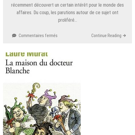
récemment découvert un certain intérêt pour le monde des
affaires. Du coup, les parutions autour de ce sujet ont
proliféré…
sur
Commentaires fermés
Continue Reading
Economie
:
des
livres
qui
racontent
des
krach