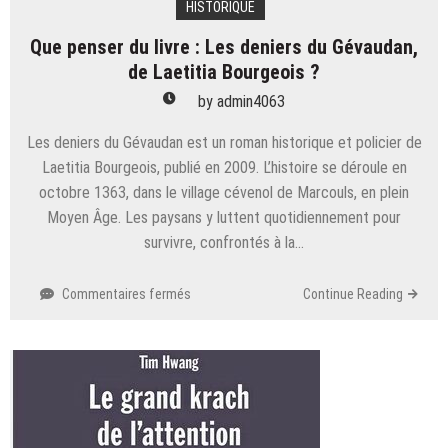
HISTORIQUE
Que penser du livre : Les deniers du Gévaudan,
de Laetitia Bourgeois ?
by
admin4063
Les deniers du Gévaudan est un roman historique et policier de
Laetitia Bourgeois, publié en 2009. L’histoire se déroule en
octobre 1363, dans le village cévenol de Marcouls, en plein
Moyen Âge. Les paysans y luttent quotidiennement pour
survivre, confrontés à la…
sur
Commentaires fermés
Continue Reading
Que
penser
du
livre
:
Les
deniers