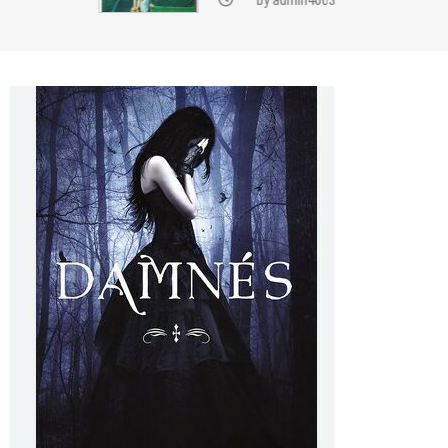
by
admin4063