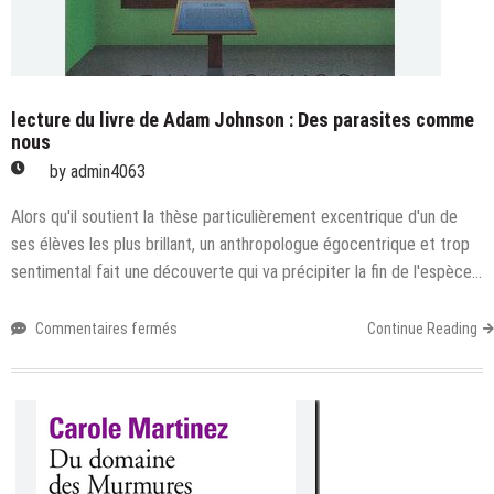
lecture du livre de Adam Johnson : Des parasites comme
nous
by
admin4063
Alors qu'il soutient la thèse particulièrement excentrique d'un de
ses élèves les plus brillant, un anthropologue égocentrique et trop
sentimental fait une découverte qui va précipiter la fin de l'espèce…
sur
Commentaires fermés
Continue Reading
lecture
du
livre
de
Adam
Johnson
: