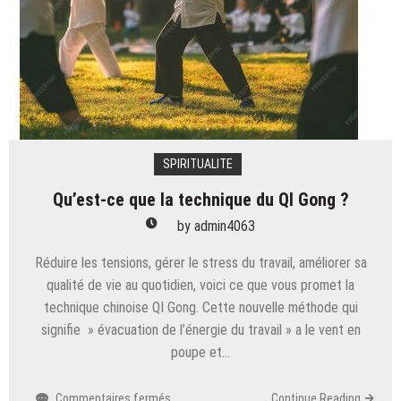
SPIRITUALITE
Qu’est-ce que la technique du QI Gong ?
by
admin4063
Réduire les tensions, gérer le stress du travail, améliorer sa
qualité de vie au quotidien, voici ce que vous promet la
technique chinoise QI Gong. Cette nouvelle méthode qui
signifie » évacuation de l’énergie du travail » a le vent en
poupe et…
sur
Commentaires fermés
Continue Reading