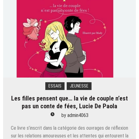
–
tome
1,
de
Lauren
Kate
?
ESSAIS
JEUNESSE
Les filles pensent que… la vie de couple n’est
pas un conte de fées, Lucie De Paola
by
admin4063
Ce livre s’inscrit dans la catégorie des ouvrages de réflexion
sur les relations amoureuses et les attentes qui entourent la