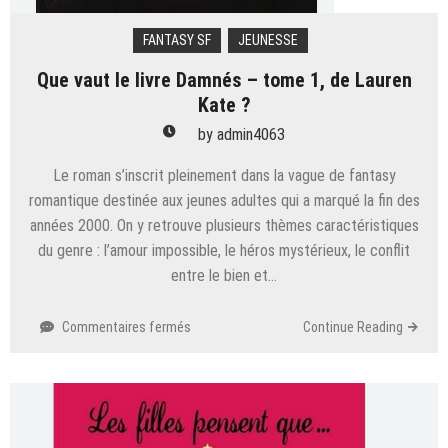
FANTASY SF
JEUNESSE
Que vaut le livre Damnés – tome 1, de Lauren
Kate ?
by
admin4063
Le roman s’inscrit pleinement dans la vague de fantasy
romantique destinée aux jeunes adultes qui a marqué la fin des
années 2000. On y retrouve plusieurs thèmes caractéristiques
du genre : l’amour impossible, le héros mystérieux, le conflit
entre le bien et…
sur
Commentaires fermés
Continue Reading
Que
vaut
le
livre
Damnés