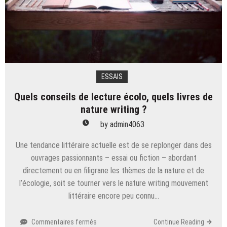
Wao,
de
Junot
Díaz
ESSAIS
Quels conseils de lecture écolo, quels livres de
nature writing ?
by
admin4063
Une tendance littéraire actuelle est de se replonger dans des
ouvrages passionnants – essai ou fiction – abordant
directement ou en filigrane les thèmes de la nature et de
l’écologie, soit se tourner vers le nature writing mouvement
littéraire encore peu connu…
sur
Commentaires fermés
Continue Reading