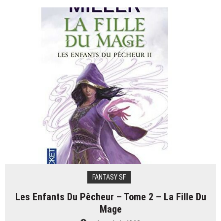
vaut
Ephémère
:
le
dernier
jardin
–
T1,
de
Lauren
DeStefano
?
FANTASY SF
Les Enfants Du Pêcheur – Tome 2 – La Fille Du
Mage