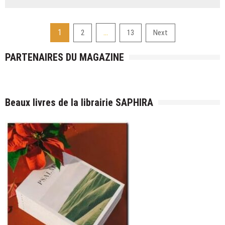
Quels
conseils
de
Pagination
1
…
2
13
Next
lecture
des
écolo,
PARTENAIRES DU MAGAZINE
quels
publications
livres
de
nature
writing ?
Beaux livres de la librairie SAPHIRA