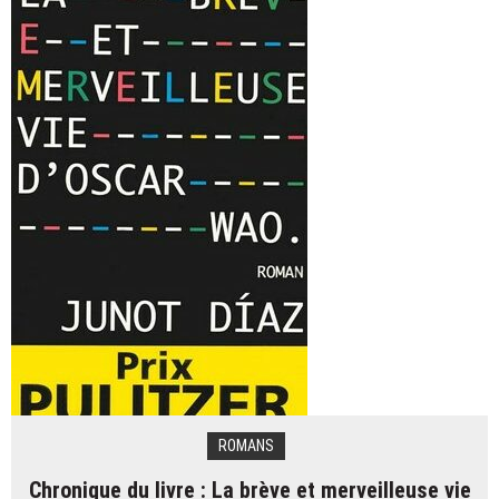
livre
de
Laure
Murat
:
La
Maison
du
docteur
Blanche
ROMANS
Chronique du livre : La brève et merveilleuse vie