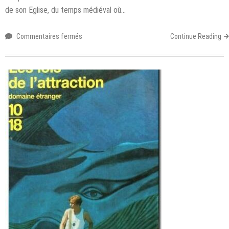
de son Eglise, du temps médiéval où…
sur
Commentaires fermés
Continue Reading
Critique
du
roman
:
Du
domaine
des
Murmures,
de
Carole
Martinez