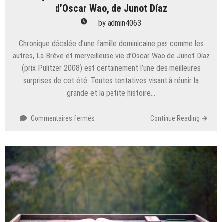
d’Oscar Wao, de Junot Díaz
by
admin4063
Chronique décalée d’une famille dominicaine pas comme les
autres, La Brève et merveilleuse vie d’Oscar Wao de Junot Díaz
(prix Pulitzer 2008) est certainement l’une des meilleures
surprises de cet été. Toutes tentatives visant à réunir la
grande et la petite histoire…
sur
Commentaires fermés
Continue Reading
Chronique
du
livre
:
La
brève
et
merveilleuse
vie
d’Oscar