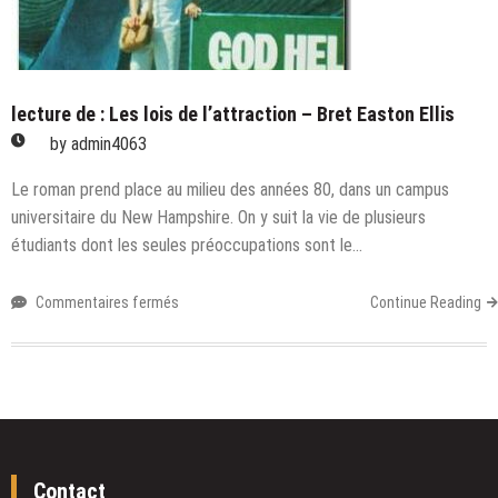
lecture de : Les lois de l’attraction – Bret Easton Ellis
by
admin4063
Le roman prend place au milieu des années 80, dans un campus
universitaire du New Hampshire. On y suit la vie de plusieurs
étudiants dont les seules préoccupations sont le…
sur
Commentaires fermés
Continue Reading
lecture
de
:
Les
lois
de
l’attraction
Contact
–