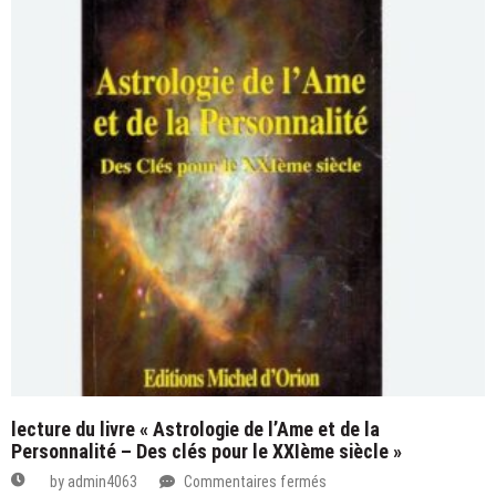
La
brève
et
merveilleuse
vie
d’Oscar
Wao,
de
Junot
Díaz
lecture du livre « Astrologie de l’Ame et de la
Personnalité – Des clés pour le XXIème siècle »
sur
by
admin4063
Commentaires fermés