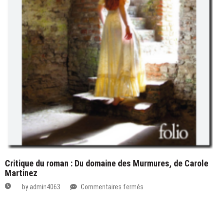
Critique du roman : Du domaine des Murmures, de Carole
Martinez
sur
by
admin4063
Commentaires fermés
Critique
du
roman