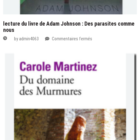
lecture du livre de Adam Johnson : Des parasites comme
nous
sur
by
admin4063
Commentaires fermés
lecture
du
livre
de
Adam
Johnson
:
Des
parasites
comme
nous