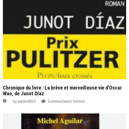
Chronique du livre : La brève et merveilleuse vie d’Oscar
Wao, de Junot Díaz
sur
by
admin4063
Commentaires fermés
Chronique
du
livre
: