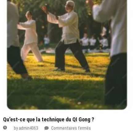
Qu’est-ce que la technique du QI Gong ?
sur
by
admin4063
Commentaires fermés
Qu’est-