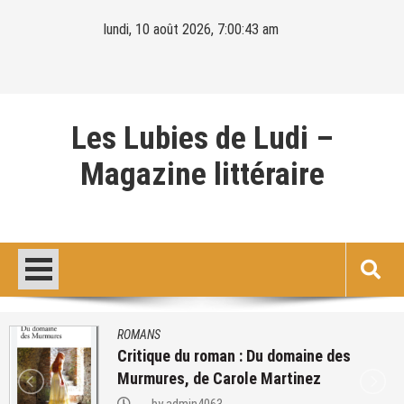
Skip
lundi, 10 août 2026, 7:00:44 am
to
content
Les Lubies de Ludi –
Magazine littéraire
ROMANS
lecture de : Les lois de l’attraction – Bret
Easton Ellis