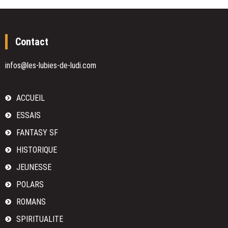
:
Du
domaine
Contact
des
Murmures,
de
infos@les-lubies-de-ludi.com
Carole
Martinez
ACCUEIL
ESSAIS
FANTASY SF
HISTORIQUE
JEUNESSE
POLARS
ROMANS
SPIRITUALITE