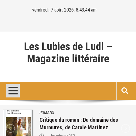
Skip
vendredi, 7 août 2026, 8:43:45 am
to
content
Les Lubies de Ludi –
Magazine littéraire
ROMANS
lecture de : Les lois de l’attraction – 
Easton Ellis