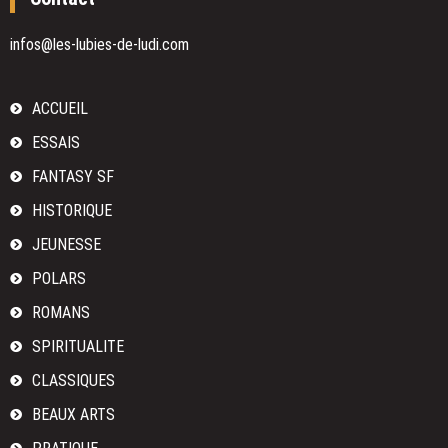
histoire
culturelle
infos@les-lubies-de-ludi.com
en
France
ACCUEIL
ESSAIS
FANTASY SF
HISTORIQUE
JEUNESSE
POLARS
ROMANS
SPIRITUALITE
CLASSIQUES
BEAUX ARTS