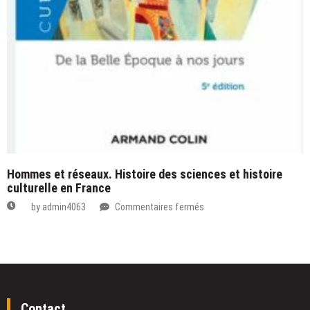
Hommes et réseaux. Histoire des sciences et histoire
culturelle en France
sur
by
admin4063
Commentaires fermés
Hommes
et
réseaux.
Histoire
des
sciences
Contact
et