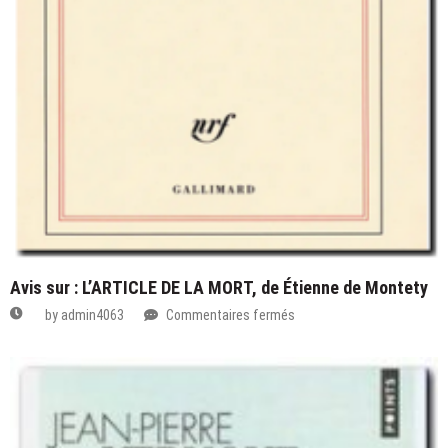
Avis sur : L’ARTICLE DE LA MORT, de Étienne de Montety
sur
by
admin4063
Commentaires fermés
Avis
sur
:
L’ARTICLE
DE
LA