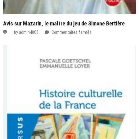
Avis sur Mazarin, le maître du jeu de Simone Bertière
sur
by
admin4063
Commentaires fermés
Avis
sur
Mazarin,
le
maître
du
jeu
de
Simone
Bertière