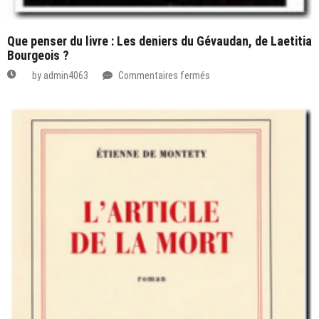
Que penser du livre : Les deniers du Gévaudan, de Laetitia
Bourgeois ?
sur
by
admin4063
Commentaires fermés
Que
penser
du
livre
:
Les
deniers
du
Gévaudan,
de
Laetitia
Bourgeois
?