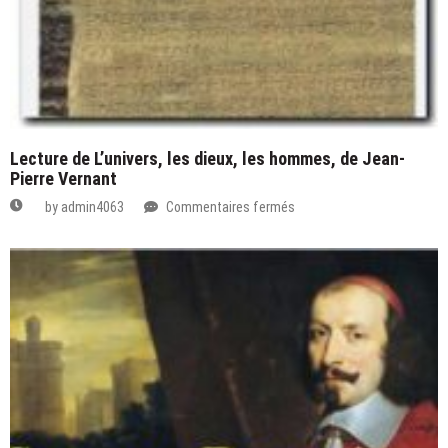
Lecture de L’univers, les dieux, les hommes, de Jean-
Pierre Vernant
sur
by
admin4063
Commentaires fermés
Lecture
de
L’univers,
les
dieux,
les
hommes,
de
Jean-
Pierre
Vernant