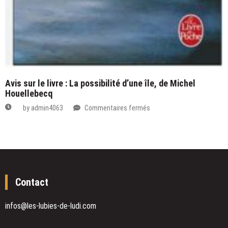
Avis sur le livre : La possibilité d’une île, de Michel
Houellebecq
sur
by
admin4063
Commentaires fermés
Avis
sur
le
livre
:
La
Contact
possibilité
d’une
île,
infos@les-lubies-de-ludi.com
de
Michel