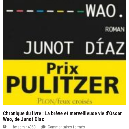
Chronique du livre : La brève et merveilleuse vie d’Oscar
Wao, de Junot Díaz
sur
by
admin4063
Commentaires fermés