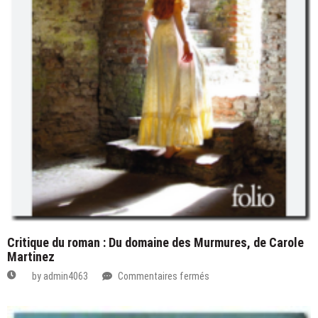
Critique du roman : Du domaine des Murmures, de Carole
Martinez
sur
by
admin4063
Commentaires fermés
Critique
du