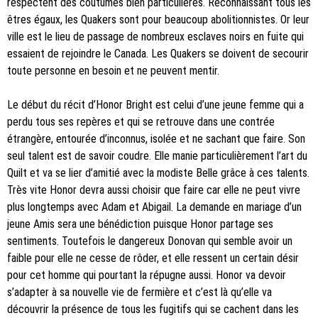
respectent des coutumes bien particulières. Reconnaissant tous les
êtres égaux, les Quakers sont pour beaucoup abolitionnistes. Or leur
ville est le lieu de passage de nombreux esclaves noirs en fuite qui
essaient de rejoindre le Canada. Les Quakers se doivent de secourir
toute personne en besoin et ne peuvent mentir.
Le début du récit d’Honor Bright est celui d’une jeune femme qui a
perdu tous ses repères et qui se retrouve dans une contrée
étrangère, entourée d’inconnus, isolée et ne sachant que faire. Son
seul talent est de savoir coudre. Elle manie particulièrement l’art du
Quilt et va se lier d’amitié avec la modiste Belle grâce à ces talents.
Très vite Honor devra aussi choisir que faire car elle ne peut vivre
plus longtemps avec Adam et Abigail. La demande en mariage d’un
jeune Amis sera une bénédiction puisque Honor partage ses
sentiments. Toutefois le dangereux Donovan qui semble avoir un
faible pour elle ne cesse de rôder, et elle ressent un certain désir
pour cet homme qui pourtant la répugne aussi. Honor va devoir
s’adapter à sa nouvelle vie de fermière et c’est là qu’elle va
découvrir la présence de tous les fugitifs qui se cachent dans les