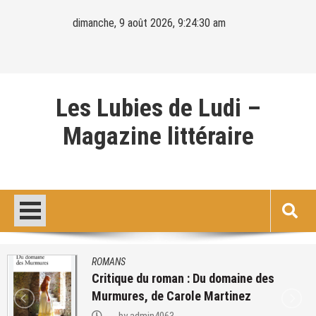
Skip
dimanche, 9 août 2026, 9:24:31 am
to
content
Les Lubies de Ludi –
Magazine littéraire
ROMANS
lecture de : Les lois de l’attraction 
Easton Ellis