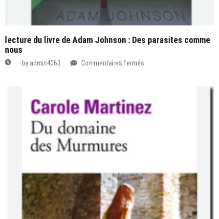
lecture du livre de Adam Johnson : Des parasites comme
nous
sur
by
admin4063
Commentaires fermés
lecture
du
livre
de
Adam
Johnson
:
Des
parasites
comme
nous